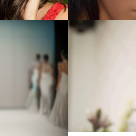
BR
Ν
OWS
ΔΑΣ
w