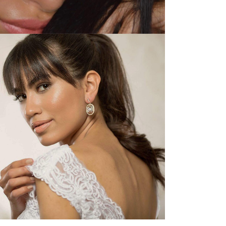
IDAL MAKE-UP
ΥΦΙΚΟ ΜΑΚΙΓΙΑΖ
Zoom
View