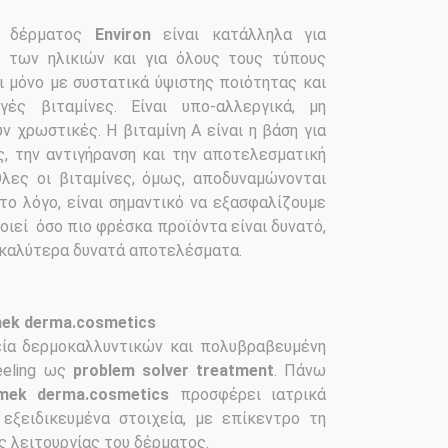
ς δέρματος
Environ
είναι κατάλληλα για
ν των ηλικιών και για όλους τους τύπους
 μόνο με συστατικά ύψιστης ποιότητας και
γές βιταμίνες. Είναι υπο-αλλεργικά, μη
 χρωστικές. Η βιταμίνη Α είναι η βάση για
, την αντιγήρανση και την αποτελεσματική
λες οι βιταμίνες, όμως, αποδυναμώνονται
 το λόγο, είναι σημαντικό να εξασφαλίζουμε
οιεί όσο πιο φρέσκα προϊόντα είναι δυνατό,
 καλύτερα δυνατά αποτελέσματα.
mek derma.cosmetics
ία δερμοκαλλυντικών και πολυβραβευμένη
eeling ως
problem solver treatment
. Πάνω
mek derma.cosmetics
προσφέρει ιατρικά
εξειδικευμένα στοιχεία, με επίκεντρο τη
ς λειτουργίας του δέρματος.