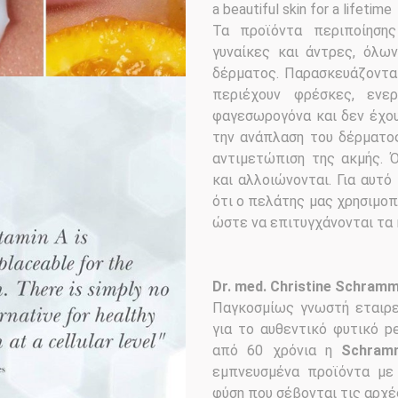
a beautiful skin for a lifetime
Τα προϊόντα περιποίηση
γυναίκες και άντρες, όλω
δέρματος. Παρασκευάζονται
περιέχουν φρέσκες, ενερ
φαγεσωρογόνα και δεν έχουν
την ανάπλαση του δέρματος
αντιμετώπιση της ακμής. Ό
και αλλοιώνονται. Για αυτό
ότι ο πελάτης μας χρησιμοπ
ώστε να επιτυγχάνονται τα
Dr. med. Christine Schram
Παγκοσμίως γνωστή εταιρε
για το αυθεντικό φυτικό p
από 60 χρόνια η
Schram
εμπνευσμένα προϊόντα με 
φύση που σέβονται τις αρχέ