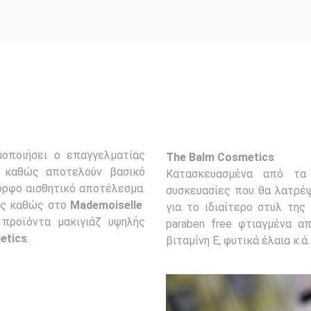
μοποιήσει ο επαγγελματίας
The Balm Cosmetics
α καθώς αποτελούν βασικό
Κατασκευασμένα από τα 
μορφο αισθητικό αποτέλεσμα.
συσκευασίες που θα λατρέψ
ίς καθώς στο
Mademoiselle
για το ιδιαίτερο στυλ της
 προϊόντα μακιγιάζ υψηλής
paraben free φτιαγμένα α
etics
.
βιταμίνη Ε, φυτικά έλαια κ.ά.