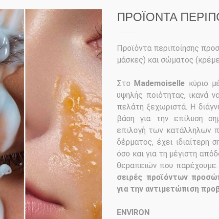
ΠΡΟΪΟΝΤΑ ΠΕΡΙΠ
Προϊόντα περιποίησης προσώ
μάσκες) και σώματος (κρέμες
Στο
Mademoiselle
κύριο μέ
υψηλής ποιότητας, ικανά ν
πελάτη ξεχωριστά. Η διάγν
βάση για την επίλυση ση
επιλογή των κατάλληλων πρ
δέρματος, έχει ιδιαίτερη 
όσο και για τη μέγιστη απ
θεραπειών που παρέχουμε
σειρές προϊόντων προσώ
για την αντιμετώπιση προ
ENVIRON