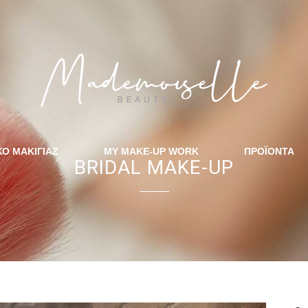
ΚΟ ΜΑΚΙΓΙΑΖ
MY MAKE-UP WORK
ΠΡΟΪΟΝΤΑ
BRIDAL MAKE-UP