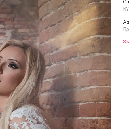
Ca
ΝΥ
Ab
Πρ
Sh