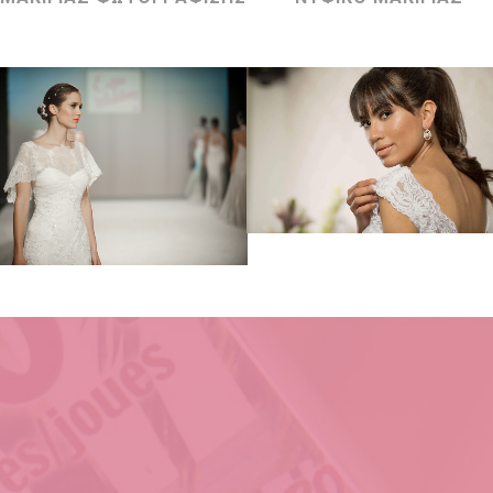
BRIDAL MAKE-UP
FASHION SHOWS
ΝΥΦΙΚΟ ΜΑΚΙΓΙΑΖ
ΕΠΙΔΕΙΞΕΙΣ ΜΟΔΑΣ
Zoom
View
Zoom
View