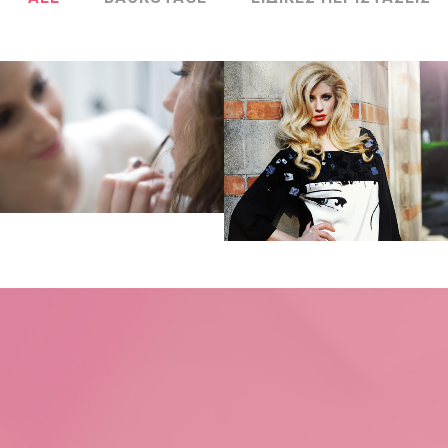
BACKSTAGE
FASHION
BACKSTAGE
ΚΑΤΑΛΟΓΟΣ ΜΟΔΑΣ
Zoom
View
Zoom
View