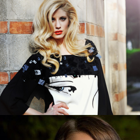
FASHION
ΚΑΤΑΛΟΓΟΣ ΜΟΔΑΣ
Zoom
View