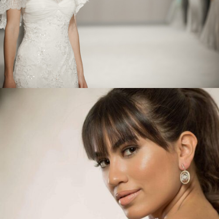
Zoom
View
BRIDAL MAKE-UP
ΝΥΦΙΚΟ ΜΑΚΙΓΙΑΖ
Zoom
View