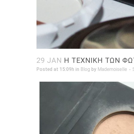
29 JAN
Η ΤΕΧΝΙΚΗ ΤΩΝ ΦΩ
Posted at 15:09h
in
Blog
by
Mademoiselle