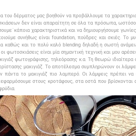
μα του δέρματος μας βοηθούν να προβάλλουμε τα χαρακτηρι
σκιάσεων δεν είναι απαραίτητη σε όλα τα πρόσωπα, ωστόσο
ουμε¨κάποια χαρακτηριστικά και να δημιουργήσουμε γωνίε
ιούμε συνήθως είναι foundation, πούδρες και σκιές. Το μυ
 καθώς και το πολύ καλό blending δηλαδή η σωστή ανάμει
οι φωτοσκιάσεις είναι μία σημαντική τεχνική και μου αρέσε
ιγιάζ φωτογράφισης, τηλεόρασης κ.α. Τη θεωρώ ιδιαίτερα σ
ερίστασης μακιγιάζ. Το αποτέλεσμα συμπληρώνουν οι λάμψεις
υν πάντα το μακιγιάζ πιο λαμπερό. Οι λάμψεις πρέπει να
 εφαρμόσουμε στους κροτάφους, στα οστά που βρίσκονται 
φρύδια.