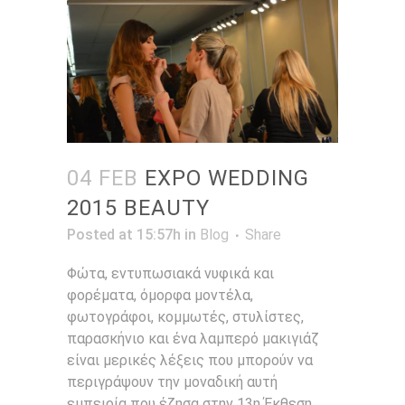
04 FEB
EXPO WEDDING
2015 BEAUTY
Posted at 15:57h
in
Blog
Share
Φώτα, εντυπωσιακά νυφικά και
φορέματα, όμορφα μοντέλα,
φωτογράφοι, κομμωτές, στυλίστες,
παρασκήνιο και ένα λαμπερό μακιγιάζ
είναι μερικές λέξεις που μπορούν να
περιγράψουν την μοναδική αυτή
εμπειρία που έζησα στην 13η Έκθεση