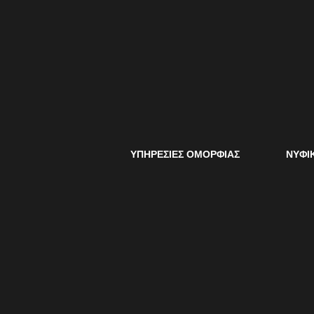
Sorry, no slides matched your criteria.
ΥΠΗΡΕΣΙΕΣ ΟΜΟΡΦΙΑΣ
NYΦΙ