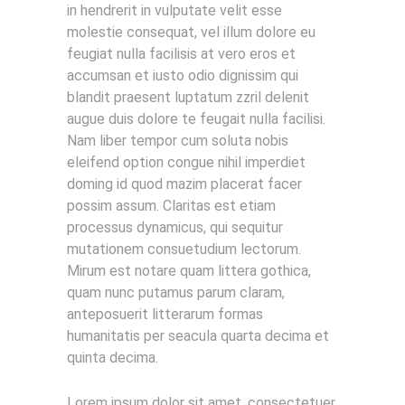
in hendrerit in vulputate velit esse
molestie consequat, vel illum dolore eu
feugiat nulla facilisis at vero eros et
accumsan et iusto odio dignissim qui
blandit praesent luptatum zzril delenit
augue duis dolore te feugait nulla facilisi.
Nam liber tempor cum soluta nobis
eleifend option congue nihil imperdiet
doming id quod mazim placerat facer
possim assum. Claritas est etiam
processus dynamicus, qui sequitur
mutationem consuetudium lectorum.
Mirum est notare quam littera gothica,
quam nunc putamus parum claram,
anteposuerit litterarum formas
humanitatis per seacula quarta decima et
quinta decima.
Lorem ipsum dolor sit amet, consectetuer