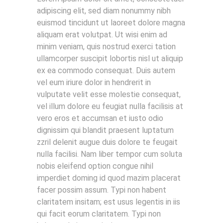
adipiscing elit, sed diam nonummy nibh
euismod tincidunt ut laoreet dolore magna
aliquam erat volutpat. Ut wisi enim ad
minim veniam, quis nostrud exerci tation
ullamcorper suscipit lobortis nisl ut aliquip
ex ea commodo consequat. Duis autem
vel eum iriure dolor in hendrerit in
vulputate velit esse molestie consequat,
vel illum dolore eu feugiat nulla facilisis at
vero eros et accumsan et iusto odio
dignissim qui blandit praesent luptatum
zzril delenit augue duis dolore te feugait
nulla facilisi. Nam liber tempor cum soluta
nobis eleifend option congue nihil
imperdiet doming id quod mazim placerat
facer possim assum. Typi non habent
claritatem insitam; est usus legentis in iis
qui facit eorum claritatem. Typi non