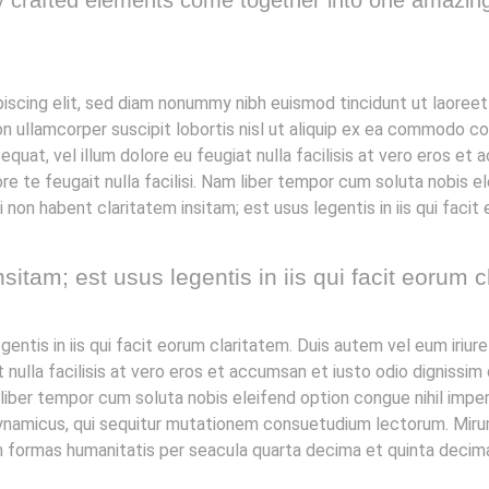
y crafted elements come together into one amazin
iscing elit, sed diam nonummy nibh euismod tincidunt ut laoreet
n ullamcorper suscipit lobortis nisl ut aliquip ex ea commodo co
quat, vel illum dolore eu feugiat nulla facilisis at vero eros et 
re te feugait nulla facilisi. Nam liber tempor cum soluta nobis e
on habent claritatem insitam; est usus legentis in iis qui facit
sitam; est usus legentis in iis qui facit eorum c
entis in iis qui facit eorum claritatem. Duis autem vel eum iriure 
 nulla facilisis at vero eros et accumsan et iusto odio dignissim 
am liber tempor cum soluta nobis eleifend option congue nihil im
ynamicus, qui sequitur mutationem consuetudium lectorum. Miru
 formas humanitatis per seacula quarta decima et quinta decim