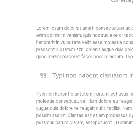
Carefull
Lorem ipsum dolor sit amet, consectetuer adip
enim ad minim veniam, quis nostrud exerci tatio
hendrerit in vulputate velit esse molestie conse
praesent luptatum zzril delenit augue duis dolo
quod mazim placerat facer possim assum. Typi n
Typi non habent claritatem in
Typi non habent claritatem insitam; est usus leg
molestie consequat, vel illum dolore eu feugiat
augue duis dolore te feugait nulla facilisi. N
possim assum. Claritas est etiam processus d
putamus parum claram, anteposuerit litterarum