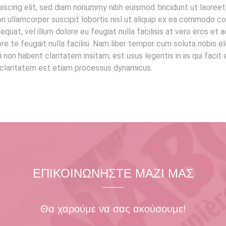
iscing elit, sed diam nonummy nibh euismod tincidunt ut laoreet
n ullamcorper suscipit lobortis nisl ut aliquip ex ea commodo co
quat, vel illum dolore eu feugiat nulla facilisis at vero eros et 
re te feugait nulla facilisi. Nam liber tempor cum soluta nobis e
on habent claritatem insitam; est usus legentis in iis qui facit
um claritatem est etiam processus dynamicus.
ΕΠΙΚΟΙΝΩΝΗΣΤΕ ΜΑΖΙ ΜΑΣ
Θα χαρούμε να σας ακούσουμε!