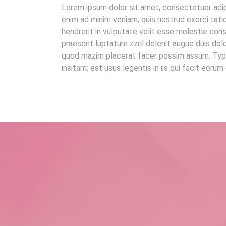
Lorem ipsum dolor sit amet, consectetuer adip
enim ad minim veniam, quis nostrud exerci tatio
hendrerit in vulputate velit esse molestie conse
praesent luptatum zzril delenit augue duis dolo
quod mazim placerat facer possim assum. Typi n
insitam; est usus legentis in iis qui facit eor