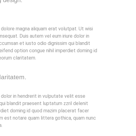
g design.
 dolore magna aliquam erat volutpat. Ut wisi
nsequat. Duis autem vel eum iriure dolor in
accumsan et iusto odio dignissim qui blandit
leifend option congue nihil imperdiet doming id
 eorum claritatem.
laritatem.
dolor in hendrerit in vulputate velit esse
qui blandit praesent luptatum zzril delenit
perdiet doming id quod mazim placerat facer
m est notare quam littera gothica, quam nunc
a.