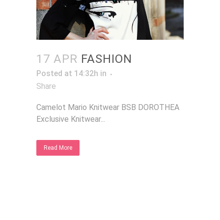
17 APR
FASHION
Posted at 14:32h
in
Share
Camelot Mario Knitwear BSB DOROTHEA
Exclusive Knitwear...
Read More