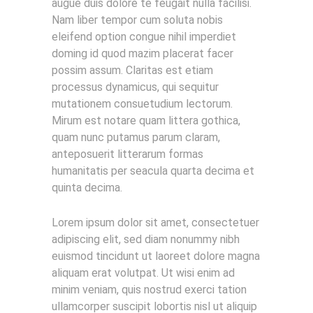
augue duis dolore te feugait nulla facilisi.
Nam liber tempor cum soluta nobis
eleifend option congue nihil imperdiet
doming id quod mazim placerat facer
possim assum. Claritas est etiam
processus dynamicus, qui sequitur
mutationem consuetudium lectorum.
Mirum est notare quam littera gothica,
quam nunc putamus parum claram,
anteposuerit litterarum formas
humanitatis per seacula quarta decima et
quinta decima.
Lorem ipsum dolor sit amet, consectetuer
adipiscing elit, sed diam nonummy nibh
euismod tincidunt ut laoreet dolore magna
aliquam erat volutpat. Ut wisi enim ad
minim veniam, quis nostrud exerci tation
ullamcorper suscipit lobortis nisl ut aliquip