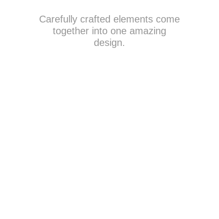
Carefully crafted elements come
together into one amazing
design.
100% FULLY
RESPONSIVE
FONT AWESOME ICONS