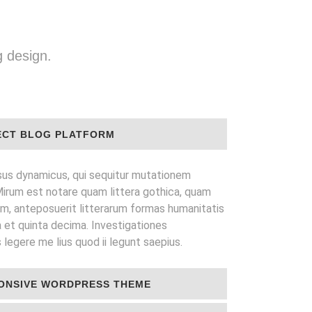
g design.
ECT BLOG PLATFORM
sus dynamicus, qui sequitur mutationem
irum est notare quam littera gothica, quam
, anteposuerit litterarum formas humanitatis
 et quinta decima. Investigationes
legere me lius quod ii legunt saepius.
ONSIVE WORDPRESS THEME