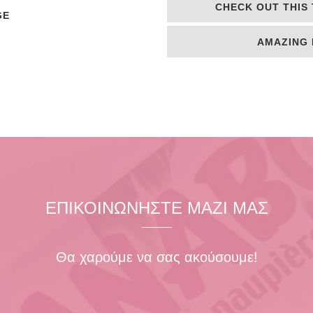
CHECK OUT THIS
GE
AMAZING 
ΕΠΙΚΟΙΝΩΝΗΣΤΕ ΜΑΖΙ ΜΑΣ
Θα χαρούμε να σας ακούσουμε!