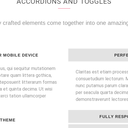
ACCORDIONS AND TOGGLES
y crafted elements come together into one amazin
R MOBILE DEVICE
PERF
us, qui sequitur mutationem
Claritas est etiam proces
are quam littera gothica,
consuetudium lectorum. M
eposuerit litterarum formas
nunc putamus parum claram
 et quinta decima. Ut wisi
per seacula quarta decima
erci tation ullamcorper
demonstraverunt lectores 
FULLY RESP
 THEME