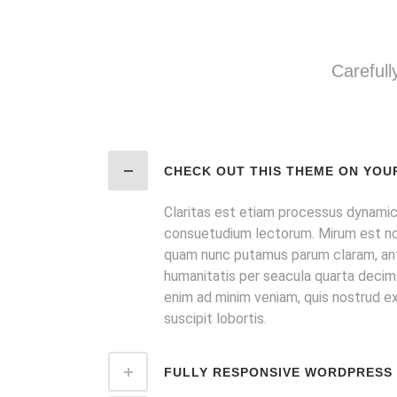
Carefull
CHECK OUT THIS THEME ON YOU
Claritas est etiam processus dynamic
consuetudium lectorum. Mirum est not
quam nunc putamus parum claram, ant
humanitatis per seacula quarta decima
enim ad minim veniam, quis nostrud ex
suscipit lobortis.
FULLY RESPONSIVE WORDPRESS