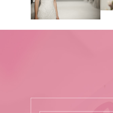
Zoom
View