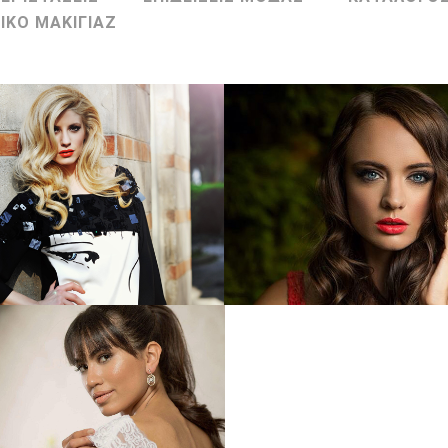
ΙΚΟ ΜΑΚΙΓΙΑΖ
FASHION
BEAUTY
ΚΑΤΑΛΟΓΟΣ ΜΟΔΑΣ
ΜΑΚΙΓΙΑΖ ΦΩΤΟΓΡΑΦΙΣ
Zoom
View
Zoom
View
BRIDAL MAKE-UP
ΝΥΦΙΚΟ ΜΑΚΙΓΙΑΖ
Zoom
View