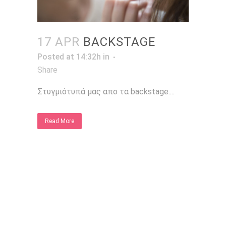
17 APR
BACKSTAGE
Posted at 14:32h
in
Share
Στυγμιότυπά μας απο τα backstage....
Read More