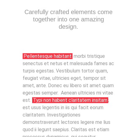
Carefully crafted elements come
together into one amazing
design.
Pellentesque habitant
morbi tristique
senectus et netus et malesuada fames ac
turpis egestas. Vestibulum tortor quam,
feugiat vitae, ultricies eget, tempor sit
amet, ante. Donec eu libero sit amet quam
egestas semper. Aenean ultricies mi vitae
est.
Typi non habent claritatem insitam
;
est usus legentis in iis qui facit eorum
claritatem. Investigationes
demonstraverunt lectores legere me lius
quod ii legunt saepius. Claritas est etiam
processus dynamicus, qui sequitur