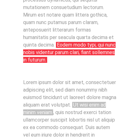
mutationem consuetudium lectorum.
Mirum est notare quam littera gothica,
quam nunc putamus parum claram,
anteposuerit litterarum formas
humanitatis per seacula quarta decima et
quinta decima.
Eodem modo typi, qui nunc
nobis videntur parum clari, fiant sollemnes
in futurum.
Lorem ipsum dolor sit amet, consectetuer
adipiscing elit, sed diam nonummy nibh
euismod tincidunt ut laoreet dolore magna
aliquam erat volutpat.
Ut wisi enim ad
minim veniam
, quis nostrud exerci tation
ullamcorper suscipit lobortis nisl ut aliquip
ex ea commodo consequat. Duis autem
vel eum iriure dolor in hendrerit in