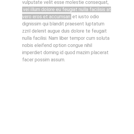
vulputate velit esse molestie consequat,
vel illum dolore eu feugiat nulla facilisis at
vero eros et accumsan
et iusto odio
dignissim qui blandit praesent luptatum
zzril delenit augue duis dolore te feugait
nulla facilisi. Nam liber tempor cum soluta
nobis eleifend option congue nihil
imperdiet doming id quod mazim placerat
facer possim assum.